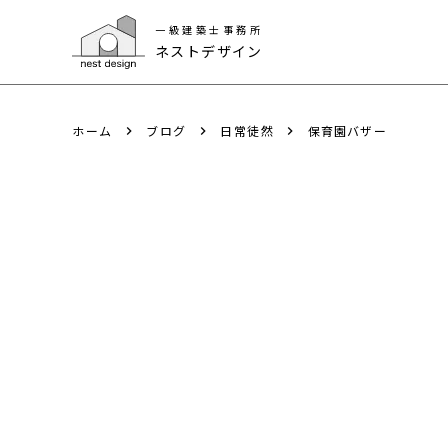
一級建築士事務所
一級建築士事務所
ネストデザイン
ネストデザイン
ホーム
ブログ
日常徒然
保育園バザー