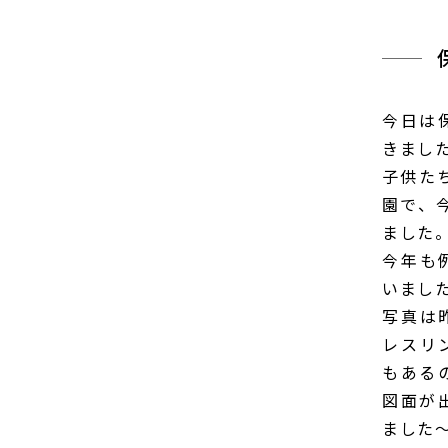
今日は
きました
子供た
園で、今
ました
今年も
いまし
写真は
レスリ
もある
図面が
ました