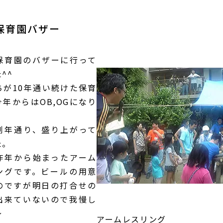
保育園バザー
保育園のバザーに行って
^^
ちが10年通い続けた保育
年からはOB,OGになり
。
例年通り、盛り上がって
た。
昨年から始まったアーム
ングです。ビールの用意
のですが明日の打合せの
出来ていないので我慢し
～
アームレスリング