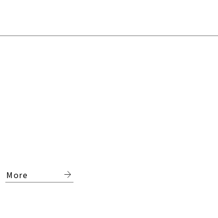
arrow_forward
More