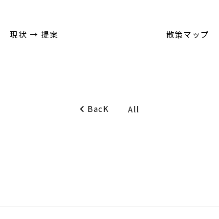
現状 → 提案
散策マップ
BacK
All