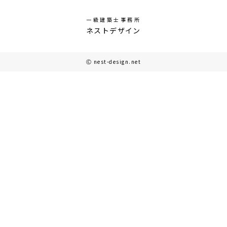
一級建築士事務所
ネストデザイン
Ⓒ nest-design.net