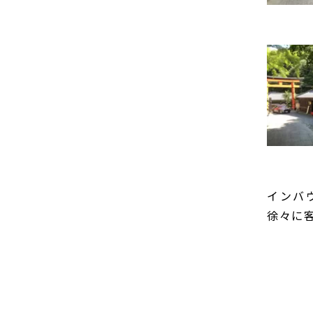
インバ
徐々に