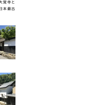
大覚寺と
日本最古