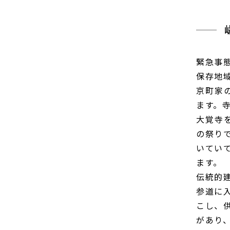
緊急事
保存地
京町家
ます。
大覚寺
の祭り
いてい
ます。
伝統的
参道に
こし、
があり