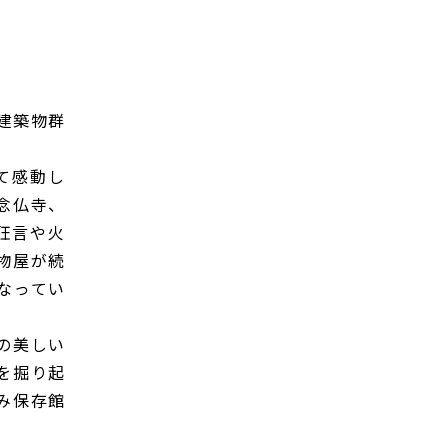
建築物群
て感動し
念仏寺、
狂言や火
物屋が続
なってい
の美しい
を掘り起
み保存館