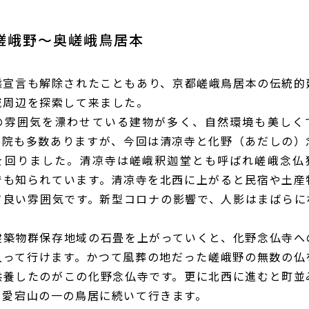
嵯峨野〜奥嵯峨鳥居本
態宣言も解除されたこともあり、京都嵯峨鳥居本の伝統的
域周辺を探索して来ました。
の雰囲気を漂わせている建物が多く、自然環境も美しく
寺院も多数ありますが、今回は清凉寺と化野（あだしの）
を回りました。清凉寺は嵯峨釈迦堂とも呼ばれ嵯峨念仏
でも知られています。清凉寺を北西に上がると民宿や土産
て良い雰囲気です。新型コロナの影響で、人影はまばらに
建築物群保存地域の石畳を上がっていくと、化野念仏寺へ
入って行けます。かつて風葬の地だった嵯峨野の無数の仏
供養したのがこの化野念仏寺です。更に北西に進むと町並
、愛宕山の一の鳥居に続いて行きます。