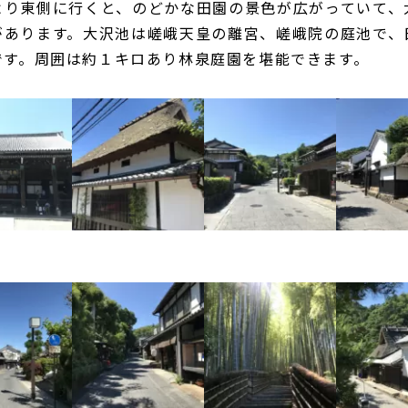
より東側に行くと、のどかな田園の景色が広がっていて、
があります。大沢池は嵯峨天皇の離宮、嵯峨院の庭池で、
です。周囲は約１キロあり林泉庭園を堪能できます。