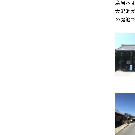
鳥居本
大沢池
の庭池