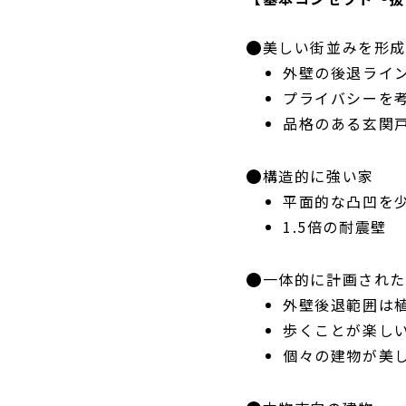
美しい街並みを形
外壁の後退ライ
プライバシーを
品格のある玄関
構造的に強い家
平面的な凸凹を
1.5倍の耐震壁
一体的に計画され
外壁後退範囲は
歩くことが楽し
個々の建物が美