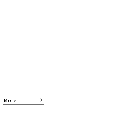
arrow_forward
More