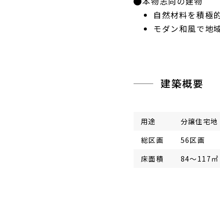
本物志向の建物
自然材料を積極
モダン和風で地
建築概要
用途
分譲住宅地
総区画
56区画
床面積
84〜117㎡