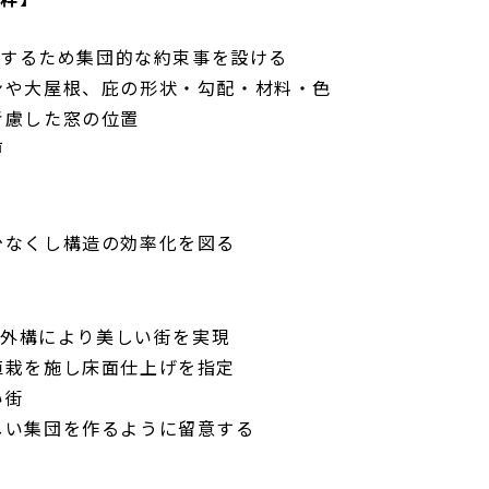
成するため集団的な約束事を設ける
ンや大屋根、庇の形状・勾配・材料・色
考慮した窓の位置
戸
少なくし構造の効率化を図る
た外構により美しい街を実現
植栽を施し床面仕上げを指定
い街
しい集団を作るように留意する